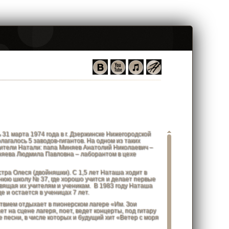
и
Видео
Друзья
Контакты
марта 1974 года в г. Дзержинске Нижегородской
агалось 5 заводов-гигантов. На одном из таких
ители Натали: папа Миняев Анатолий Николаевич –
иняева Людмила Павловна – лаборантом в цехе
а Олеся (двойняшки). С 1,5 лет Наташа ходит в
днюю школу № 37, где хорошо учится и делает первые
вящая их учителям и ученикам. В 1983 году Наташа
е и остается в ученицах 7 лет.
вием отдыхает в пионерском лагере «Им. Зои
ет на сцене лагеря, поет, ведет концерты, под гитару
 песни, в числе которых и будущий хит «Ветер с моря