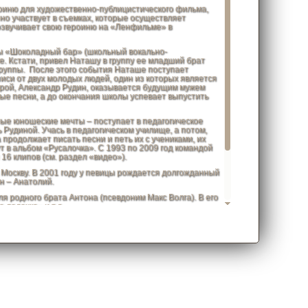
иню для художественно-публицистического фильма,
но участвует в съемках, которые осуществляет
озвучивает свою героиню на «Ленфильме» в
 «Шоколадный бар» (школьный вокально-
. Кстати, привел Наташу в группу ее младший брат
группы. После этого события Наташе поступает
иси от двух молодых людей, один из которых является
орой, Александр Рудин, оказывается будущим мужем
ые песни, а до окончания школы успевает выпустить
 юношеские мечты – поступает в педагогическое
 Рудиной. Учась в педагогическом училище, а потом,
продолжает писать песни и петь их с учениками, их
т в альбом «Русалочка». С 1993 по 2009 год командой
16 клипов (см. раздел «видео»).
оскву. В 2001 году у певицы рождается долгожданный
н – Анатолий.
родного брата Антона (псевдоним Макс Волга). В его
лодочка» и т.д.
наменовался появлением в 2012 году песни «О,
том. Летом 2013 года Натали и Николай Басков
ай». Параллельно ведется работа над новым