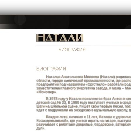
Новости
БИОГРАФИЯ
Аудио
Фотографи
БИОГРАФИЯ
Наталья Анатольевна Миняева (Натали) родилась 31 
области, городе химической промышленности, где распол
предприятий под названием «Оргстекло» работали род
заместителем главного энергетика завода, и мама – М
«Мономер».
В 1978 году у Натали появляются брат Антон и сестр
детский сад № 23. В 1980 году поступает учиться в сре
шаги на школьной сцене, пишет свои первые песни, пос
идет с подружками на экскурсию в музыкальную школу, гд
Каждое лето, начиная с 11 лет, Наташа с удовольст
Космодемьянской», где учится играть на гитаре, выступа
разучивает с ребятами дворовые, бардовские, авторские
дул».