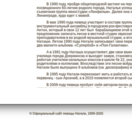
В 1990 году, пройдя общегородской кастинг на геро
посвященного 60-летию родного города, Наталья успеш
съемочная группа киностудии «Ленфильм». Далее она 
Ленинграде, куда едет с мамой.
В мае 1990 года певица участвует в составе группы
инструментальный ансамбль) в городском рок-фестивале
Антон, который в свои 12 лет был барабанщиком этой 
предложение записать песни в местной студии звукозап
преподавателем в ее родной музыкальной студии, а вт
Наташи. Летом 1990 года Натали записывает свои перв
два магнито-альбома: «Супербой» и «Поп-Галактика».
А в 1991 году Наташа осуществляет две свои важные
училище города Дзержинска и выходит замуж, становясь
работая учителем начальных классов в школе № 22, она 
родителями и коллегами. Впоследствии эти песни войду
Натали было выпущено 9 альбомов (см. дискографию) и 
В 1995 году Натали переезжает жить и работать в М
первенец - сын Арсений, а в 2010 появляется второй сы
В 2009 году певица пробует себя автором песен для 
исполнении звучат песни Натали «Женщина», «По Волге 
Новый этап в творчестве певицы и автора Натали оз
Боже, какой мужчина», ставшей настоящим народным хи
решают записать дуэтную песню под названием «Никол
студийным альбомом.
© Официальный сайт певицы Натали, 1999-2020